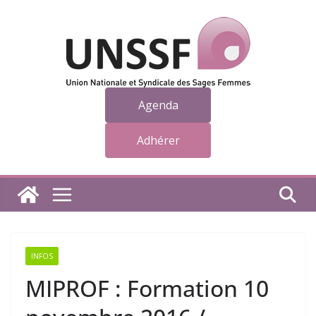
Passer
au
contenu
Agenda
Adhérer
INFOS
MIPROF : Formation 10