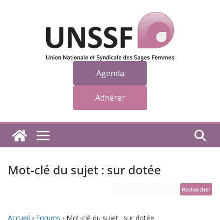
Passer
au
contenu
Agenda
Adhérer
Mot-clé du sujet : sur dotée
Accueil
›
Forums
›
Mot-clé du sujet : sur dotée