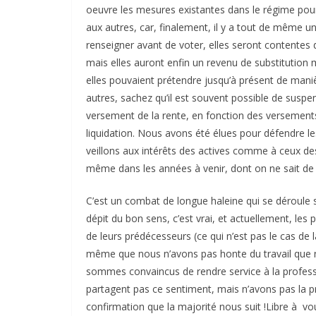
oeuvre les mesures existantes dans le régime pour
aux autres, car, finalement, il y a tout de même u
renseigner avant de voter, elles seront contentes de
mais elles auront enfin un revenu de substitution me
elles pouvaient prétendre jusqu’à présent de maniè
autres, sachez qu’il est souvent possible de suspe
versement de la rente, en fonction des versement
liquidation. Nous avons été élues pour défendre l
veillons aux intérêts des actives comme à ceux de
même dans les années à venir, dont on ne sait de q
C’est un combat de longue haleine qui se déroule s
dépit du bon sens, c’est vrai, et actuellement, le
de leurs prédécesseurs (ce qui n’est pas le cas d
même que nous n’avons pas honte du travail que n
sommes convaincus de rendre service à la profes
partagent pas ce sentiment, mais n’avons pas la p
confirmation que la majorité nous suit !Libre à v