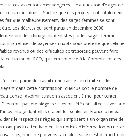
ave que ces assertions mensongères, il est question d’exiger de
r les cotisations dues… Sachez que ces projets sont totalement
ines fait que malheureusement, des sages-femmes se sont
 d’être. Les décrets qui sont parus en décembre 2008
plémentaire des chirurgiens-dentistes par les sages-femmes
eu comme refuser de payer ses impôts sous prétexte que cela ne
bles revenus ou des difficultés de trésorerie peuvent faire
 la cotisation du RCO, qui sera soumise à la Commission des
le.
’est une partie du travail d’une caisse de retraite et des
siègent dans cette commission, quelque soit le nombre de
eau Conseil d’Administration s’associent à moi pour tenter
 Elles n’ont pas été piégées : elles ont été consultées, avec une
un avantage dont elles étaient les seules en France à ne pas
e, dans le respect des règles qui s’imposent à un organisme de
s n’ont pas lu attentivement les notices d’information ou ne se
onsacrées, nous ne pouvons faire plus, si ce n’est de mettre en