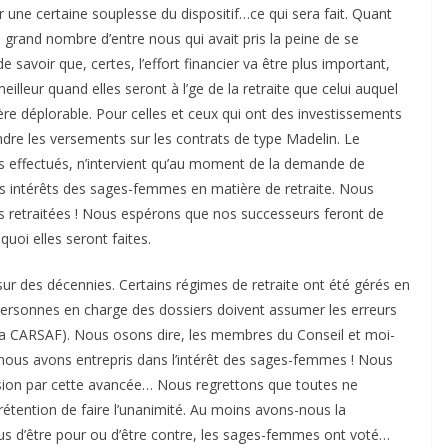
 une certaine souplesse du dispositif…ce qui sera fait. Quant
n grand nombre d’entre nous qui avait pris la peine de se
 savoir que, certes, l’effort financier va être plus important,
illeur quand elles seront à l’ge de la retraite que celui auquel
re déplorable. Pour celles et ceux qui ont des investissements
ndre les versements sur les contrats de type Madelin. Le
s effectués, n’intervient qu’au moment de la demande de
es intérêts des sages-femmes en matière de retraite. Nous
s retraitées ! Nous espérons que nos successeurs feront de
uoi elles seront faites.
ur des décennies. Certains régimes de retraite ont été gérés en
s personnes en charge des dossiers doivent assumer les erreurs
e la CARSAF). Nous osons dire, les membres du Conseil et moi-
ous avons entrepris dans l’intérêt des sages-femmes ! Nous
sion par cette avancée… Nous regrettons que toutes ne
rétention de faire l’unanimité. Au moins avons-nous la
ous d’être pour ou d’être contre, les sages-femmes ont voté…