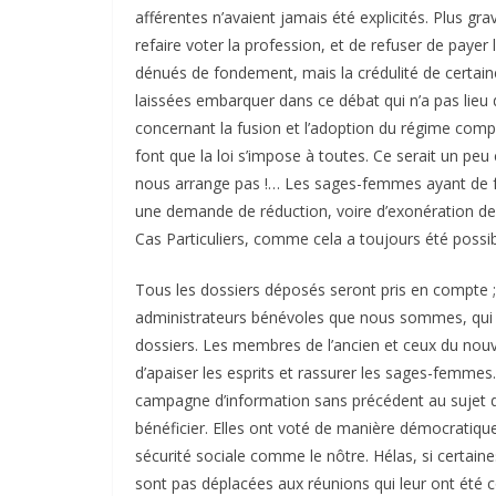
afférentes n’avaient jamais été explicités. Plus gr
refaire voter la profession, et de refuser de paye
dénués de fondement, mais la crédulité de certa
laissées embarquer dans ce débat qui n’a pas lieu
concernant la fusion et l’adoption du régime com
font que la loi s’impose à toutes. Ce serait un p
nous arrange pas !… Les sages-femmes ayant de fai
une demande de réduction, voire d’exonération de
Cas Particuliers, comme cela a toujours été possib
Tous les dossiers déposés seront pris en compte ; c
administrateurs bénévoles que nous sommes, qui 
dossiers. Les membres de l’ancien et ceux du nouv
d’apaiser les esprits et rassurer les sages-femmes.
campagne d’information sans précédent au sujet d’
bénéficier. Elles ont voté de manière démocratiqu
sécurité sociale comme le nôtre. Hélas, si certaine
sont pas déplacées aux réunions qui leur ont été c