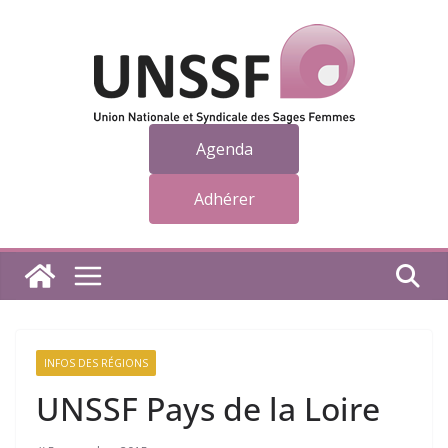
Passer
au
contenu
Agenda
Adhérer
INFOS DES RÉGIONS
UNSSF Pays de la Loire