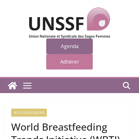
Passer
au
contenu
Agenda
Adhérer
NOUS SOUTENONS
World Breastfeeding