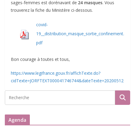
sages-femmes est dorénavant de
24 masques
. Vous
trouverez la fiche du Ministère ci-dessous.
covid-
19__distribution_masque_sortie_confinement.
pdf
Bon courage à toutes et tous,
https://www.legifrance.gouv.fr/affichTexte.do?
cidTexte=JORFTEXT000041746744&dateTexte=20200512
Agenda