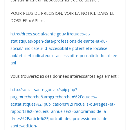
POUR PLUS DE PRECISION, VOIR LA NOTICE DANS LE
DOSSIER « APL » :
http://drees.social-sante.gouv.fr/etudes-et-
statistiques/open-data/professions-de-sante-et-du-
social/l-indicateur-d-accessibilite-potentielle-localise-
apl/article/l-indicateur-d-accessibilite-potentielle-localisee-
apl
Vous trouverez ici des données intéressantes également :
http://social-sante.gouv.fr/spip.php?
page=recherche&amp;recherche=%2Fetudes–
etstatistiques%2Fpublications%2Frecueils-ouvrages–et-
rapports%2Frecueils–annuels%2Fpanoramas-de-la-
drees%2Farticle%2Fportrait–des-professionnels–de-
sante–edition-